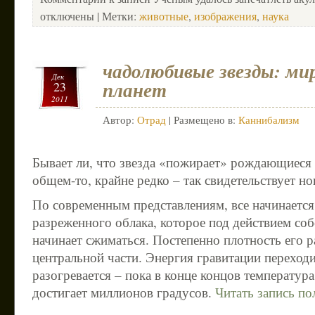
отключены
| Метки:
животные
,
изображения
,
наука
чадолюбивые звезды: ми
Дек
планет
23
2011
Автор:
Отрад
| Размещено в:
Каннибализм
Бывает ли, что звезда «пожирает» рождающиеся
общем-то, крайне редко – так свидетельствует но
По современным представлениям, все начинается
разреженного облака, которое под действием соб
начинает сжиматься. Постепенно плотность его р
центральной части. Энергия гравитации переходи
разогревается – пока в конце концов температура
достигает миллионов градусов.
Читать запись по