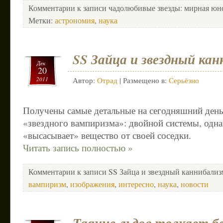
Комментарии
к записи чадолюбивые звезды: мирная юн
Метки:
астрономия
,
наука
SS Зайца и звездный ка
Дек
20
2011
Автор:
Отрад
| Размещено в:
Серьёзно
Получены самые детальные на сегодняшний день
«звездного вампиризма»: двойной системы, одна
«высасывает» вещество от своей соседки.
Читать запись полностью »
Комментарии
к записи SS Зайца и звездный каннибализ
вампиризм
,
изображения
,
интересно
,
наука
,
новости