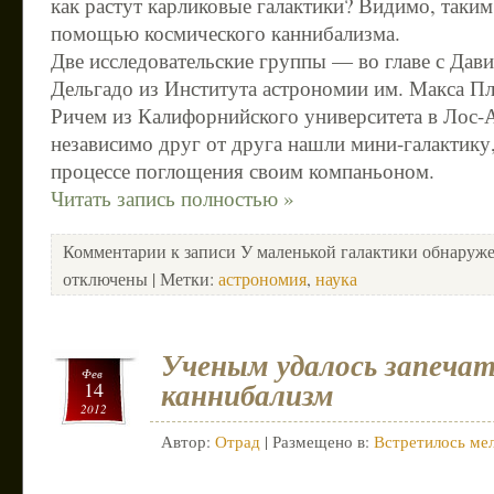
как растут карликовые галактики? Видимо, таки
помощью космического каннибализма.
Две исследовательские группы — во главе с Дав
Дельгадо из Института астрономии им. Макса П
Ричем из Калифорнийского университета в Лос
независимо друг от друга нашли мини-галактику,
процессе поглощения своим компаньоном.
Читать запись полностью »
Комментарии
к записи У маленькой галактики обнаруж
отключены
| Метки:
астрономия
,
наука
Ученым удалось запечат
Фев
каннибализм
14
2012
Автор:
Отрад
| Размещено в:
Встретилось мел