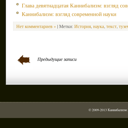
Глава девятнадцатая Каннибализм: взгляд со
Каннибализм: взгляд современной науки
Нет комментариев »
| Метки:
История
,
наука
,
текст
,
туз
Предыдущие записи
© 2009-2013 Каннибализм |