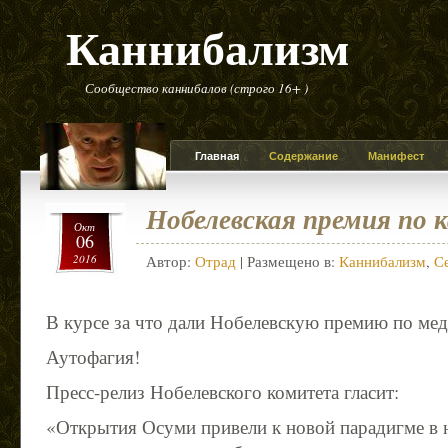
Каннибализм
Сообщество каннибалов (строго 16+ )
Главная
Содержание
Манифест
Нобелевская премия по 
Окт
06
2016
Автор:
Отрад
| Размещено в:
Каннибализм
,
С
В курсе за что дали Нобелевскую премию по мед
Аутофагия!
Пресс-релиз Нобелевского комитета гласит:
«Открытия Осуми привели к новой парадигме в