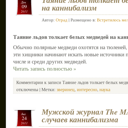
Таяние льдов толкает б
Дек
на каннибализм
09
2011
Автор:
Отрад
| Размещено в:
Встретилось мел
Таяние льдов толкает белых медведей на ка
Обычно полярные медведи охотятся на тюленей, 
эти хищники начинают искать новые источники п
числе и среди других медведей.
Читать запись полностью »
Комментарии
к записи Таяние льдов толкает белых мед
отключены
| Метки:
зверинец
,
интересно
,
наука
Мужской журнал The M
Авг
случаев каннибализма
24
2011