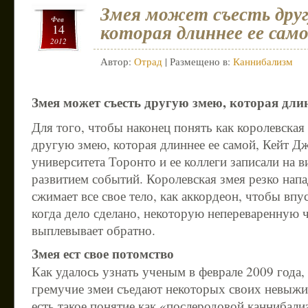
Змея может съесть друг
Фев
которая длиннее ее сам
14
2012
Автор:
Отрад
| Размещено в:
Каннибализм
Змея может съесть другую змею, которая длин
Для того, чтобы наконец понять как королевская
другую змею, которая длиннее ее самой, Кейт Дже
университета Торонто и ее коллеги записали на в
развитием событий. Королевская змея резко напа
сжимает все свое тело, как аккордеон, чтобы вп
когда дело сделано, некоторую непереваренную ч
выплевывает обратно.
Змея ест свое потомство
Как удалось узнать ученым в феврале 2009 года,
гремучие змеи съедают некоторых своих невыжи
есть такое понятие как «послеродовой каннибал