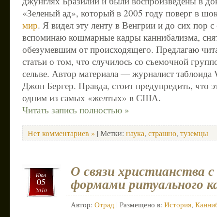
джунглях Бразилии и были воспроизведены в д
«Зеленый ад», который в 2005 году поверг в шо
мир
. Я видел эту ленту в Венгрии и до сих пор 
вспоминаю кошмарные кадры каннибализма, сня
обезумевшим от происходящего. Предлагаю чита
статьи о том, что случилось со съемочной груп
сельве. Автор материала — журналист таблоида
Джон Бергер. Правда, стоит предупредить, что э
одним из самых «желтых» в США.
Читать запись полностью »
Нет комментариев »
| Метки:
наука
,
страшно
,
туземцы
О связи христианства с
Июл
формами ритуального к
05
2010
Автор:
Отрад
| Размещено в:
История
,
Канни