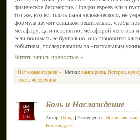
физическое бессмертие. Предки евреев ели в пус
тот же, кто ест плоть сына человеческого, не умр
формула звучит слишком решительно, чтобы пон
метафору, да и непонятно, метафорой чего она м
если понимать ее буквально, она становится клю
событиям, последовавшим за «пасхальным ужин
Читать запись полностью »
Нет комментариев »
| Метки:
вампиризм
,
История
,
культ
текст
,
человечина
Боль и Наслаждение
Май
07
2010
Автор:
Отрад
| Размещено в:
Встретилось мел
Рекомендуем