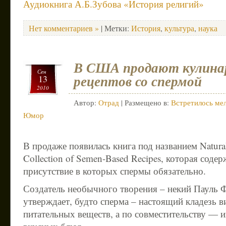
Аудиокнига А.Б.Зубова «История религий»
Нет комментариев »
| Метки:
История
,
культура
,
наука
В США продают кулина
Сен
рецептов со спермой
13
2010
Автор:
Отрад
| Размещено в:
Встретилось мел
Юмор
В продаже появилась книга под названием Natura
Collection of Semen-Based Recipes, которая соде
присутствие в которых спермы обязательно.
Создатель необычного творения – некий Пауль 
утверждает, будто сперма – настоящий кладезь в
питательных веществ, а по совместительству — 