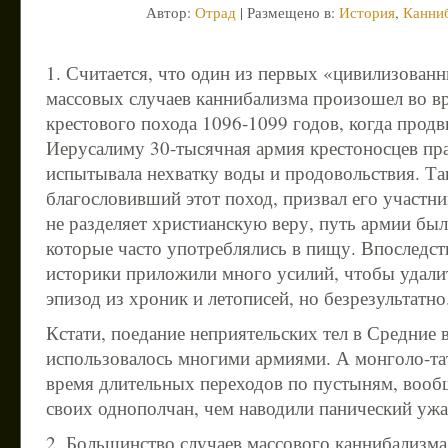
Автор:
Отрад
| Размещено в:
История
,
Канни
1. Считается, что один из первых «цивилизованн
массовых случаев каннибализма произошел во в
крестового похода 1096-1099 годов, когда продв
Иерусалиму 30-тысячная армия крестоносцев пр
испытывала нехватку воды и продовольствия. Так
благословивший этот поход, призвал его участни
не разделяет христианскую веру, путь армии был
которые часто употреблялись в пищу. Впоследст
историки приложили много усилий, чтобы удали
эпизод из хроник и летописей, но безрезультатно
Кстати, поедание неприятельских тел в Средние 
использовалось многими армиями. А монголо-та
время длительных переходов по пустыням, вооб
своих однополчан, чем наводили панический ужа
2. Большинство случаев массового каннибализма,