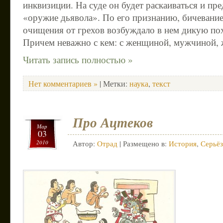
инквизиции. На суде он будет раскаиваться и пре
«оружие дьявола». По его признанию, бичевани
очищения от грехов возбуждало в нем дикую пох
Причем неважно с кем: с женщиной, мужчиной
Читать запись полностью »
Нет комментариев »
| Метки:
наука
,
текст
Про Ацтеков
Мар
03
2010
Автор:
Отрад
| Размещено в:
История
,
Серьё