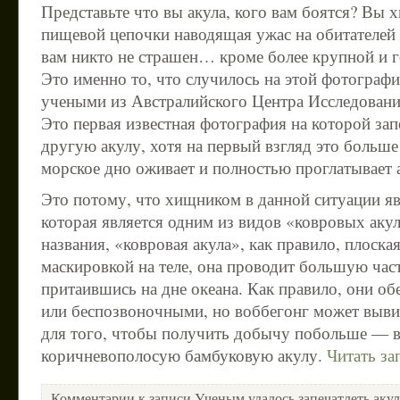
Представьте что вы акула, кого вам боятся? Вы
пищевой цепочки наводящая ужас на обитателей 
вам никто не страшен… кроме более крупной и г
Это именно то, что случилось на этой фотограф
учеными из Австралийского Центра Исследован
Это первая известная фотография на которой запе
другую акулу, хотя на первый взгляд это больше
морское дно оживает и полностью проглатывает 
Это потому, что хищником в данной ситуации яв
которая является одним из видов «ковровых акул
названия, «ковровая акула», как правило, плоская
маскировкой на теле, она проводит большую час
притаившись на дне океана. Как правило, они о
или беспозвоночными, но воббегонг может выви
для того, чтобы получить добычу побольше — в
коричневополосую бамбуковую акулу.
Читать за
Комментарии
к записи Ученым удалось запечатлеть аку