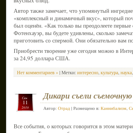
вкусных блюд.
Автор также замечает, что упомянутый ингредие
«комплексный и динамичный вкус», который поч
был оценён. «Как только вы преодолеете первые
Фотенхауэр, вы будете удивлены, сколько заме
приготовить со спермой. Они обязательно вам п
Приобрести творение уже сегодня можно в Интер
за 24,95 доллара США.
Нет комментариев »
| Метки:
интересно
,
культура
,
наука
Дикари съели съемочную
Сен
11
2010
Автор:
Отрад
| Размещено в:
Каннибализм
,
С
Все события, о которых говорится в этом матер