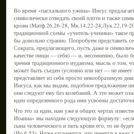
Во время «пасхального ужина» Иисус предлагае
символически отведать своей плоти и также симв
крови (Матф.26,26-28, Мк.14,22-24,Лук.22,19-20
традиционной схемы «учитель-ученики» такое п
бы довольно странно. Попробуем представить се
Сократа, предлагающего, пусть даже и символич
качестве пищи — себя) — и, несомненно, было б
зрения традиционного иудаизма, мысль о том, чт
может быть съеден (условно или нет — не имеет 
представляет из себя просто невообразимую дик
Иисуса, как мы видим, подобное предложение нис
они следуют ему без колебаний. А это может озна
идеи определенного рода ими усвоены достаточ
Что это за идеи, нам уже в общих чертах известн
Иоанна» мы находим следующую формулу: «если 
сына человеческого и пить крови его, то не буде
(Ио.6,53). Ниже уточняется, что имеется в вид