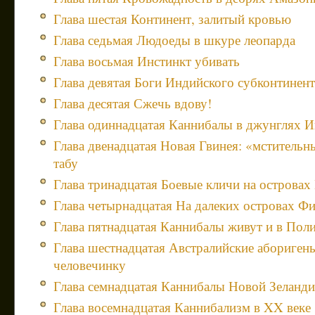
Глава шестая Континент, залитый кровью
Глава седьмая Людоеды в шкуре леопарда
Глава восьмая Инстинкт убивать
Глава девятая Боги Индийского субконтинен
Глава десятая Сжечь вдову!
Глава одиннадцатая Каннибалы в джунглях 
Глава двенадцатая Новая Гвинея: «мстительн
табу
Глава тринадцатая Боевые кличи на островах
Глава четырнадцатая На далеких островах Ф
Глава пятнадцатая Каннибалы живут и в Пол
Глава шестнадцатая Австралийские абориген
человечинку
Глава семнадцатая Каннибалы Новой Зеланд
Глава восемнадцатая Каннибализм в XX веке