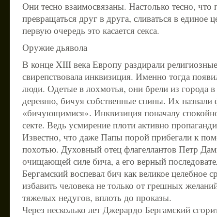
Они тесно взаимосвязаны. Настолько тесно, что
превращаться друг в друга, сливаться в единое ц
первую очередь это касается секса.
Оружие дьявола
В конце XIII века Европу раздирали религиозны
свирепствовала инквизиция. Именно тогда появи
люди. Одетые в лохмотья, они брели из города в 
деревню, бичуя собственные спины. Их назвали ф
«бичующимися». Инквизиция поначалу спокойно
секте. Ведь усмирение плоти активно пропаганд
Известно, что даже Папы порой прибегали к пом
похотью. Духовный отец флагеллантов Петр Дам
очищающей силе бича, а его верный последоват
Бергамский воспевал бич как великое целебное с
избавить человека не только от грешных желаний
тяжелых недугов, вплоть до проказы.
Через несколько лет Джерардо Бергамский сгорит