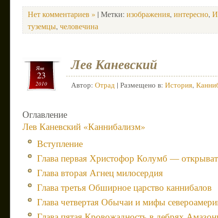
Нет комментариев »
| Метки:
изображения
,
интересно
,
И
туземцы
,
человечина
Лев Каневский
Янв
23
2010
Автор:
Отрад
| Размещено в:
История
,
Канни
Оглавление
Лев Каневский «Каннибализм»
Вступление
Глава первая Христофор Колумб — открыват
Глава вторая Агнец милосердия
Глава третья Обширное царство каннибалов
Глава четвертая Обычаи и мифы североамери
Глава пятая Кровожадность в дебрях Амазон