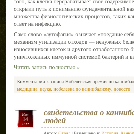
того, как клетка перерабатывает свое содержимо
открыли путь к пониманию фундаментальной важ
множества физиологических процессов, таких как
ответ на инфекцию.
Само слово «аутофагия» означает «поедание себ
механизм утилизации отходов — ненужных белко
износившихся клеток и другого отработанного би
уничтоженных иммунной системой бактерий и в
Читать запись полностью »
Комментарии
к записи Нобелевская премия по канниба
медицина
,
наука
,
нобелевка по каннибализму
,
новости
свидетельства о канниб
Июл
людей
14
2012
Автор:
Отрад
| Размещено в:
История
,
Канни