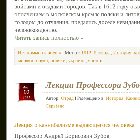
войнами и осадами городов. Так в 1612 году ос
ополчением в московском кремле поляки и лито
голодом до отчаяния, предались доселе невидан
человекоядению.
Читать запись полностью »
Нет комментариев »
| Метки:
1812
,
блокада
,
История
,
кр
моряки
,
наука
,
поляки
,
украина
,
японцы
Лекции Профессора Зубо
Авг
03
2011
Автор:
Отрад
| Размещено в:
История
,
Канни
Серьёзно
Лекция о каннибализме выдающегося человека
Профессор Андрей Борисович Зубов