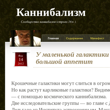
Каннибализм
Сообщество каннибалов (строго 16+ )
Главная
Содержание
Манифест
У маленькой галактики
Фев
14
большой аппетит
2012
Крошечные галактики могут слиться в огр
Но как растут карликовые галактики? Видим
— с помощью космического каннибализма.
Две исследовательские группы — во главе с
Дельгадо из Института астрономии им. Макс