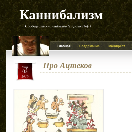
Каннибализм
Сообщество каннибалов (строго 16+ )
Главная
Содержание
Манифест
Про Ацтеков
Мар
03
2010