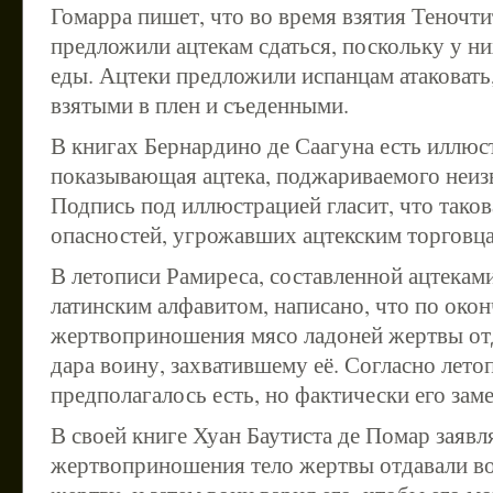
Гомарра пишет, что во время взятия Теночт
предложили ацтекам сдаться, поскольку у ни
еды. Ацтеки предложили испанцам атаковать
взятыми в плен и съеденными.
В книгах Бернардино де Саагуна есть иллюс
показывающая ацтека, поджариваемого неиз
Подпись под иллюстрацией гласит, что таков
опасностей, угрожавших ацтекским торговц
В летописи Рамиреса, составленной ацтеками
латинским алфавитом, написано, что по око
жертвоприношения мясо ладоней жертвы отд
дара воину, захватившему её. Согласно лето
предполагалось есть, но фактически его зам
В своей книге Хуан Баутиста де Помар заявля
жертвоприношения тело жертвы отдавали в