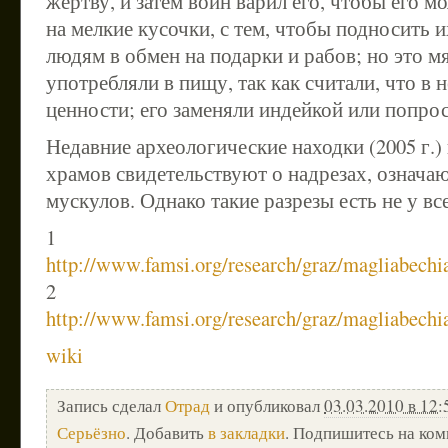
жертву, и затем воин варил его, чтобы его м
на мелкие кусочки, с тем, чтобы подносить 
людям в обмен на подарки и рабов; но это м
употребляли в пищу, так как считали, что в 
ценности; его заменяли индейкой или попро
Недавние археологические находки (2005 г.)
храмов свидетельствуют о надрезах, означа
мускулов. Однако такие разрезы есть не у все
1
http://www.famsi.org/research/graz/magliabech
2
http://www.famsi.org/research/graz/magliabech
wiki
Запись сделал
Отрад
и опубликовал
03.03.2010 в 12:
Серьёзно
. Добавить
в закладки
. Подпишитесь на ко