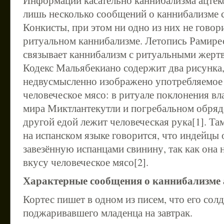
Информации касательно каннибализма ацтеко
лишь несколько сообщений о каннибализме 
Конкисты, при этом ни одно из них не гово
ритуальном каннибализме. Летопись Рамире
связывает каннибализм с ритуальными жер
Кодекс Мальябекиано содержит два рисунка,
недвусмысленно изображено употребляемое
человеческое мясо: в ритуале поклонения вл
мира Миктлантекутли и погребальном обряде
другой едой лежит человеческая рука[1]. Та
на испанском языке говорится, что индейцы
завезённую испанцами свинину, так как она 
вкусу человеческое мясо[2].
Характерные сообщения о каннибализме 
Кортес пишет в одном из писем, что его сол
поджаривавшего младенца на завтрак.