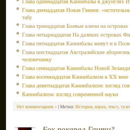
Глава одиннадцатая Каннибалы в джунглях 
Глава двенадцатая Новая Гвинея: «мстительн
табу
Глава тринадцатая Боевые кличи на островах
Глава четырнадцатая На далеких островах Ф
Глава пятнадцатая Каннибалы живут и в Пол
Глава шестнадцатая Австралийские абориген
человечинку
Глава семнадцатая Каннибалы Новой Зеланд
Глава восемнадцатая Каннибализм в XX веке
Глава девятнадцатая Каннибализм: взгляд со
Каннибализм: взгляд современной науки
Нет комментариев »
| Метки:
История
,
наука
,
текст
,
туз
Бох покарал Гаити?