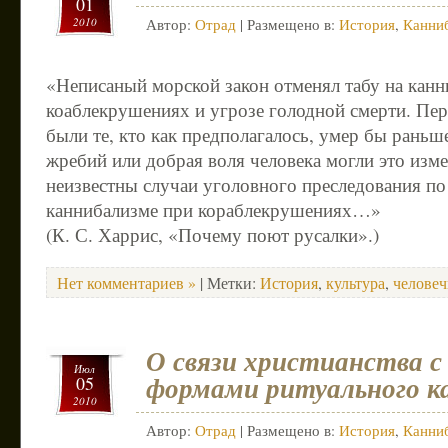
01
2010
Автор:
Отрад
| Размещено в:
История
,
Канни
«Неписаный морской закон отменял табу на кан
коаблекрушениях и угрозе голодной смерти. Пе
были те, кто как предполагалось, умер бы раньш
жребий или добрая воля человека могли это из
неизвестны случаи уголовного преследования п
каннибализме при кораблекрушениях…»
(К. С. Харрис, «Почему поют русалки».)
Нет комментариев »
| Метки:
История
,
культура
,
челове
О связи христианства с
Июл
формами ритуального к
05
2010
Автор:
Отрад
| Размещено в:
История
,
Канни