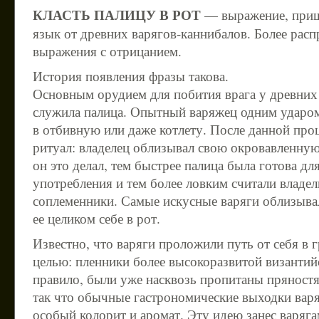
КЛАСТЬ ПАЛИЦУ В РОТ
— выражение, при
язык от древних варягов-каннибалов. Более расп
выражения с отрицанием.
История появления фразы такова.
Основным орудием для побития врага у древних
служила палица. Опытный варяжец одним ударо
в отбивную или даже котлету. После данной про
ритуал: владелец облизывал свою окровавленную
он это делал, тем быстрее палица была готова д
употребления и тем более ловким считали владе
соплеменники. Самые искусные варяги облизыва
ее целиком себе в рот.
Известно, что варяги проложили путь от себя в 
целью: пленники более высокоразвитой византий
правило, были уже насквозь пропитаны пряност
так что обычные гастрономические выходки вар
особый колорит и аромат. Эту идею занес варяг