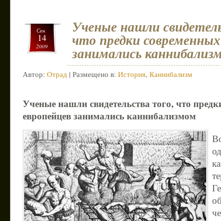
Ученые нашли свидетель
Сен
что предки современных
14
2009
занимались каннибализ
Автор:
Отрад
| Размещено в:
История
,
Каннибализм
Ученые нашли свидетельства того, что пред
европейцев занимались каннибализмом
В
од
ка
т
Г
о
че