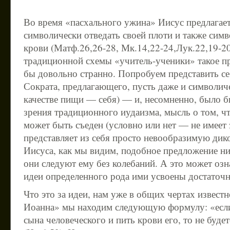
Во время «пасхального ужина» Иисус предлагае
символически отведать своей плоти и также симв
крови (Матф.26,26-28, Мк.14,22-24,Лук.22,19-20
традиционной схемы «учитель-ученики» такое п
бы довольно странно. Попробуем представить се
Сократа, предлагающего, пусть даже и символич
качестве пищи — себя) — и, несомненно, было б
зрения традиционного иудаизма, мысль о том, чт
может быть съеден (условно или нет — не имеет 
представляет из себя просто невообразимую дик
Иисуса, как мы видим, подобное предложение нис
они следуют ему без колебаний. А это может озна
идеи определенного рода ими усвоены достаточ
Что это за идеи, нам уже в общих чертах известн
Иоанна» мы находим следующую формулу: «если 
сына человеческого и пить крови его, то не буде