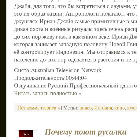
Джайя, для того, что бы встретиться с людьми,
это их образ жизни. Антропологи полагают, что
джунглях Ириан Джайя самые примитивные в ми
дикая охота и военные ритуалы здесь очень рас
до сих пор живут как в каменном веке. Ириан Д
которая занимает западную половину Новой Гвин
её контролирует Индонезия. Мы отправимся к те
население до сих пор одевается в растения и не 
Снято:Australian Television Network
Продолжительность:00:44:04
Озвучивание:Русский Профессиональный одног
Читать запись полностью »
Нет комментариев »
| Метки:
видео
,
История
,
кино
,
куль
Почему поют русалки
Окт