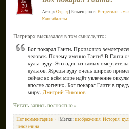
Янв
20
2010
Автор:
Отрад
| Размещено в:
Встретилось мел
Каннибализм
Патриарх высказался в том смысле,что:
Бог покарал Гаити. Произошло землетрясе
человек. Почему именно Гаити? В Гаити о
культ вуду. Это один из самых омерзител
культов. Жрецы вуду очень широко приме
сейчас во всём мире идёт увлечение оккул
вполне логично. Бог покарал Гаити в пре
миру.
Дмитрий Никонов
Читать запись полностью »
Нет комментариев »
| Метки:
изображения
,
История
,
кул
человечина