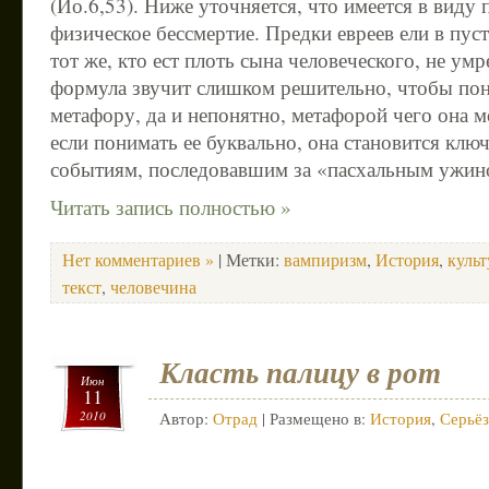
(Ио.6,53). Ниже уточняется, что имеется в вид
физическое бессмертие. Предки евреев ели в пус
тот же, кто ест плоть сына человеческого, не умр
формула звучит слишком решительно, чтобы пон
метафору, да и непонятно, метафорой чего она м
если понимать ее буквально, она становится клю
событиям, последовавшим за «пасхальным ужин
Читать запись полностью »
Нет комментариев »
| Метки:
вампиризм
,
История
,
культ
текст
,
человечина
Класть палицу в рот
Июн
11
2010
Автор:
Отрад
| Размещено в:
История
,
Серьё