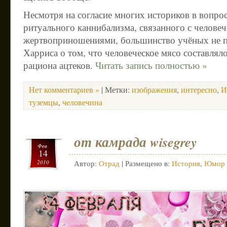
Несмотря на согласие многих историков в вопро
ритуального каннибализма, связанного с челове
жертвоприношениями, большинство учёных не п
Харриса о том, что человеческое мясо составлял
рациона ацтеков.
Читать запись полностью »
Нет комментариев »
| Метки:
изображения
,
интересно
,
И
туземцы
,
человечина
от камрада wisegrey
Фев
14
2010
Автор:
Отрад
| Размещено в:
История
,
Юмор