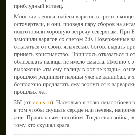
приблудный китаец.
Многочисленные набеги варягов в греки в конце
осточертели, и они, проведя пару сборов на ант
подготовили хорошую встречу северянам. При Б
замочили варягов со счетом 2:0. Поверженные 
отказаться от своих языческих богов, выдать пр
принять христианство. Пришлось отказаться и о
облизывать палицы не имело смысла. Именно с 
выражение «ты ему палицу в рот не клади», озна
прошлом реципиент палицы уже не каннибал, а х
бесполезно предлагать ему вернуться к варварс
прошлых лет.
ЗЫ (от
vvnis.ru
): Насколько я знаю смысл боевог
в том чтобы скушать сердце или печень, наприме
жив. Правильным способом. Тогда сила война, 
тому кто скушал врага.