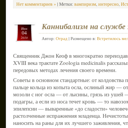
Нет комментариев »
| Метки:
вампиризм
,
интересно
,
Ист
Каннибализм на службе 
Июн
04
2010
Автор:
Отрад
| Размещено в:
Встретилось мел
Священник Джон Кеоф в многократно переиздав
XVIII века трактате Zoologia medicinalis рассказ
передовых методах лечения своего времени.
Советы в основном стандартные: от колдовства 
пальце кольца из копыта осла, ослиный жир — от
мозоли с ног осла — от лысины, грязь из ушей —
подагры, а если из носа течет кровь — то навозо
эпилепсии — вываренные «до сладости» человеч
растолченные испражнения младенца. Нечистоты
наносить на раны для их лучшего заживления, чт