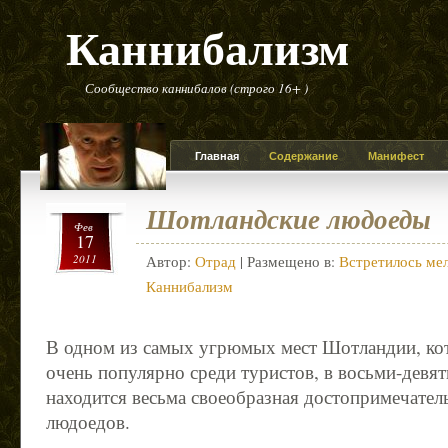
Каннибализм
Сообщество каннибалов (строго 16+ )
Главная
Содержание
Манифест
Шотландские людоеды
Фев
17
2011
Автор:
Отрад
| Размещено в:
Встретилось мел
Каннибализм
В одном из самых угрюмых мест Шотландии, кот
очень популярно среди туристов, в восьми-девя
находится весьма своеобразная достопримечате
людоедов.