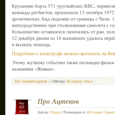
Крушение борта 571 уругвайских ВВС, перевоз
команды регбистов, произошло 13 октября 1972 
аргентинских Анд недалеко от границы с Чили. 1
непосредственно при столкновении самолета с го
большинство оставшихся скончались от ран, хол
12 декабря двоим из 16 выживших удалось перей
и вызвать помощь.
Подробнее о катастрофе можно прочитать на Ви
Этому жуткому событию также посвящен фильм 
названием «Живые».
Нет комментариев »
| Метки:
История
,
текст
Про Ацтеков
Мар
03
2010
Автор:
Отрад
| Размещено в:
История
,
Серьё