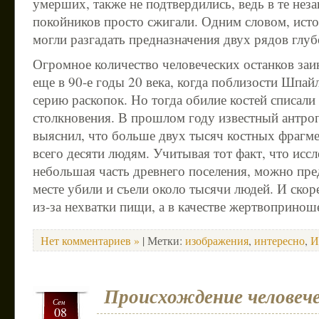
умерших, также не подтвердились, ведь в те нез
покойников просто сжигали. Одним словом, исто
могли разгадать предназначения двух рядов глуб
Огромное количество человеческих останков заи
еще в 90-е годы 20 века, когда поблизости Шпа
серию раскопок. Но тогда обилие костей списал
столкновения. В прошлом году известный антро
выяснил, что больше двух тысяч костных фрагм
всего десяти людям. Учитывая тот факт, что исс
небольшая часть древнего поселения, можно пре
месте убили и съели около тысячи людей. И скоре
из-за нехватки пищи, а в качестве жертвопринош
Нет комментариев »
| Метки:
изображения
,
интересно
,
И
Происхождение человече
Сен
08