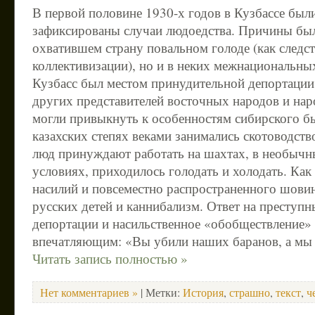
В первой половине 1930-х годов в Кузбассе был
зафиксированы случаи людоедства. Причины был
охватившем страну повальном голоде (как следст
коллективизации), но и в неких межнациональны
Кузбасс был местом принудительной депортации 
других представителей восточных народов и нар
могли привыкнуть к особенностям сибирского бы
казахских степях веками занимались скотоводств
люд принуждают работать на шахтах, в необычн
условиях, приходилось голодать и холодать. Как
насилий и повсеместно распространенного шови
русских детей и каннибализм. Ответ на преступн
депортации и насильственное «обобществление» 
впечатляющим: «Вы убили наших баранов, а мы 
Читать запись полностью »
Нет комментариев »
| Метки:
История
,
страшно
,
текст
,
ч