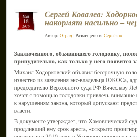
Сергей Ковалев: Ходорко
Май
накормят насильно – чер
18
2010
Автор:
Отрад
| Размещено в:
Серьёзно
Заключенного, объявившего голодовку, пол
принудительно, как только у него появится з
Михаил Ходорковский объявил бессрочную голод
известно из заявления экс-владельца ЮКОСа, ад
председателю Верховного суда РФ Вячеславу Ле
хочет с помощью голодовки привлечь внимание 
к нарушениям закона, который допускают предс
власти.
В документе утверждает, что Хамовнический су
продливший ему срок ареста, «открыто проигно
внесенные в 2010 году в Уголовно-процессуальн