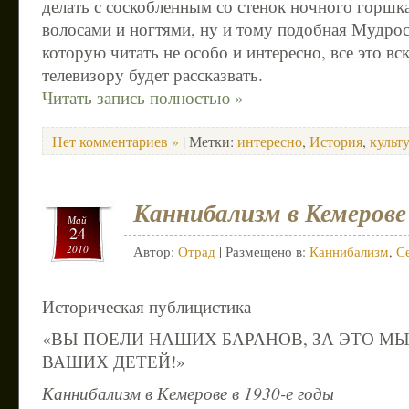
делать с соскобленным со стенок ночного горшк
волосами и ногтями, ну и тому подобная Мудро
которую читать не особо и интересно, все это вс
телевизору будет рассказвать.
Читать запись полностью »
Нет комментариев »
| Метки:
интересно
,
История
,
культ
Каннибализм в Кемерове 
Май
24
2010
Автор:
Отрад
| Размещено в:
Каннибализм
,
С
Историческая публицистика
«ВЫ ПОЕЛИ НАШИХ БАРАНОВ, ЗА ЭТО М
ВАШИХ ДЕТЕЙ!»
Каннибализм в Кемерове в 1930-е годы