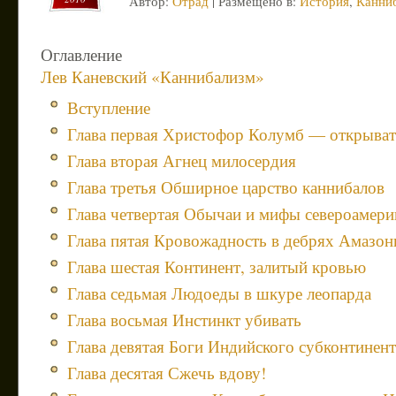
Автор:
Отрад
| Размещено в:
История
,
Канни
Оглавление
Лев Каневский «Каннибализм»
Вступление
Глава первая Христофор Колумб — открыват
Глава вторая Агнец милосердия
Глава третья Обширное царство каннибалов
Глава четвертая Обычаи и мифы североамери
Глава пятая Кровожадность в дебрях Амазон
Глава шестая Континент, залитый кровью
Глава седьмая Людоеды в шкуре леопарда
Глава восьмая Инстинкт убивать
Глава девятая Боги Индийского субконтинен
Глава десятая Сжечь вдову!