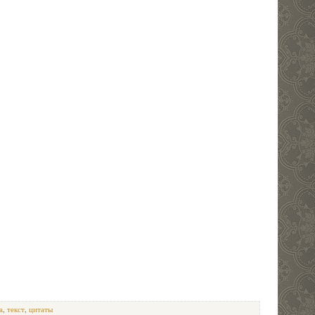
а
,
текст
,
цитаты