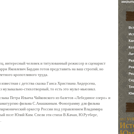
закрыт
Вс
Ис
Ка
Ко
Ли
Ра
ц, интересный человек и титулованный режиссер и сценарист
Ре
рри Яковлевич Бардин готов представить на ваш строгий, но
Ре
летного кропотливого труда.
Се
известная с детства сказка Ганса Христиана Андерсена,
Те
аз музыкально-стихотворный, то есть это мульт-мьюзикл.
Юм
узыка Петра Ильича Чайковского из балетов «Лебединое озеро» и
раматургию фильма С.Анашкиным. Фонограмму для фильма
лармонический оркестр России под управлением Владимира
ный поэт Юлий Ким. Спели эти стихи В.Качан, Ю.Рутберг,
XVII
1812
.
Ист
Юм