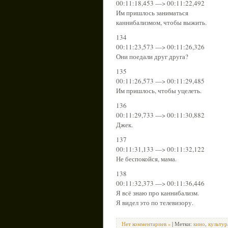
00:11:18,453 —> 00:11:22,492
Им пришлось заниматься
каннибализмом, чтобы выжить.
134
00:11:23,573 —> 00:11:26,326
Они поедали друг друга?
135
00:11:26,573 —> 00:11:29,485
Им пришлось, чтобы уцелеть.
136
00:11:29,733 —> 00:11:30,882
Джек.
137
00:11:31,133 —> 00:11:32,122
Не беспокойся, мама.
138
00:11:32,373 —> 00:11:36,446
Я всё знаю про каннибализм.
Я видел это по телевизору.
Нет комментариев »
| Метки:
кино
,
культур