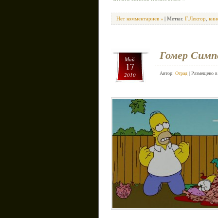
Нет комментариев »
| Метки:
Г.Лектор
,
кин
Гомер Симп
Май
17
Автор:
Отрад
| Размещено 
2010