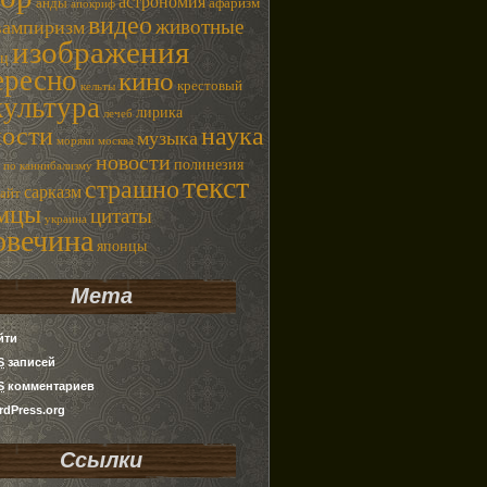
астрономия
анды
афаризм
апокриф
видео
животные
вампиризм
изображения
ец
ересно
кино
крестовый
кельты
культура
лирика
лечеб
наука
ности
музыка
моряки
москва
новости
полинезия
 по каннибализму
текст
страшно
сарказм
сайт
емцы
цитаты
украина
овечина
японцы
Мета
йти
S
записей
S
комментариев
dPress.org
Ссылки