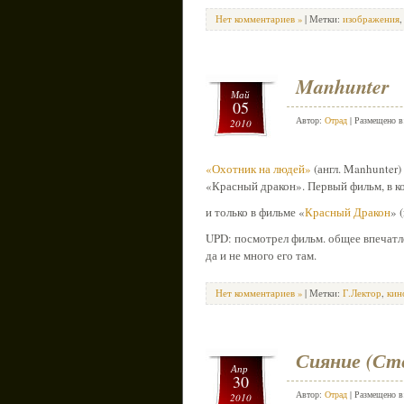
Нет комментариев »
| Метки:
изображения
Manhunter
Май
05
Автор:
Отрад
| Размещено 
2010
«Охотник на людей»
(англ. Manhunter
«Красный дракон». Первый фильм, в ко
и только в фильме «
Красный Дракон
» 
UPD: посмотрел фильм. общее впечатле
да и не много его там.
Нет комментариев »
| Метки:
Г.Лектор
,
кин
Сияние (Ст
Апр
30
Автор:
Отрад
| Размещено 
2010