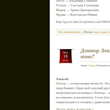
Петух — Владимир Спиваков
Утенок — Светлана Степченко
Индюк — Армен Джигарханян
Червяк — Константин Райкин
http://gavro-shik.livejournal.com/1866
Нет комментариев »
| Метки:
видео
,
кино
,
Доктор Лек
Май
кино?
18
2010
Автор:
Отрад
| Размещено 
Алексей:
Лектер — потрясающая личность. Это,
люди бывают. Один мой хороший друг 
непроизвольно вспомнил о Лектере…он,
несомненно психопатичен. Столь блест
энциклопедист и человек, с дьявольск
Читать запись полностью »