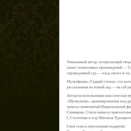
Уникальный автор, потрясающий творе
своих талантливых произведений — Га
справедливый суд — плод своего 6-ти 
Мультфильм «Гадкий утенок» это всем 
рассказанная на новый лад — на сей р
Автором использована классическая м
«Щелкунчик», аранжированная под д
записал знаменитый Национальный фи
Спивакова. Стихи написал замечатель
С.Степченко и хор Михаила Турецкого
Свои голоса персонажам подарили: