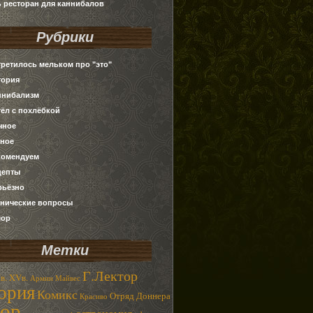
ь ресторан для каннибалов
Рубрики
третилось мельком про "это"
тория
ннибализм
тёл с похлёбкой
чное
зное
комендуем
цепты
рьёзно
хнические вопросы
ор
Метки
Г.Лектор
в.
XVв.
Армин Майвес
ория
Комикс
Отряд Доннера
Красиво
ор