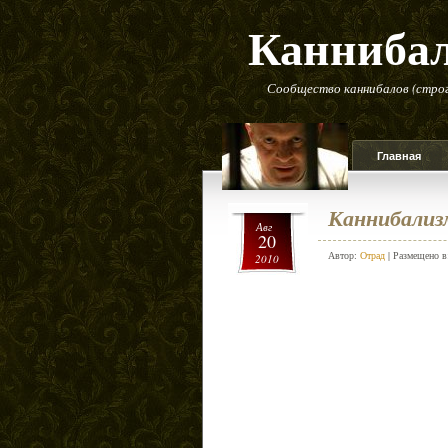
Канниба
Сообщество каннибалов (строг
Главная
Каннибализ
Авг
20
Автор:
Отрад
| Размещено 
2010