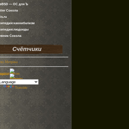
ueBSD — ОС для Ъ
tter Сокола
is.ru
кипедия:каннибализм
кипедия:людоеды
евник Сокола
Счётчики
by
Translate