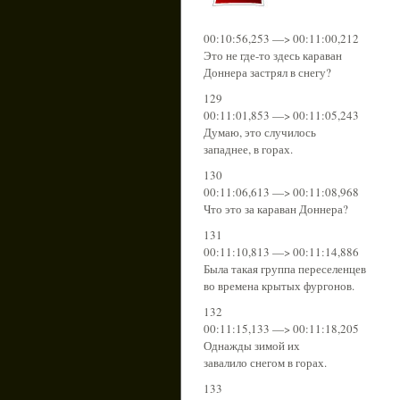
00:10:56,253 —> 00:11:00,212
Это не где-то здесь караван
Доннера застрял в снегу?
129
00:11:01,853 —> 00:11:05,243
Думаю, это случилось
западнее, в горах.
130
00:11:06,613 —> 00:11:08,968
Что это за караван Доннера?
131
00:11:10,813 —> 00:11:14,886
Была такая группа переселенцев
во времена крытых фургонов.
132
00:11:15,133 —> 00:11:18,205
Однажды зимой их
завалило снегом в горах.
133