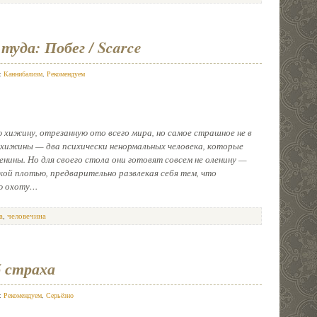
туда: Побег / Scarce
в:
Каннибализм
,
Рекомендуем
 хижину, отрезанную ото всего мира, но самое страшное не в
хижины — два психически ненормальных человека, которые
нины. Но для своего стола они готовят совсем не оленину —
кой плотью, предварительно развлекая себя тем, что
ую охоту…
а
,
человечина
б страха
в:
Рекомендуем
,
Серьёзно