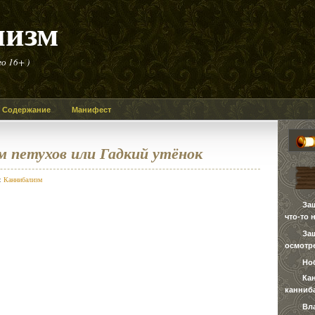
лизм
о 16+ )
Содержание
Манифест
м петухов или Гадкий утёнок
в:
Каннибализм
За
что-то 
За
осмотре
Но
Ка
канниб
Вл