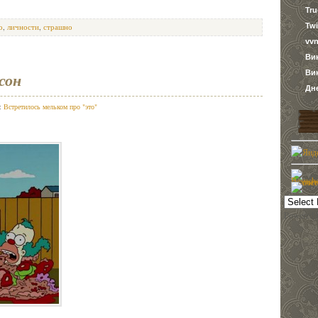
Tr
Twi
о
,
личности
,
страшно
vvn
Ви
Ви
сон
Дн
в:
Встретилось мельком про "это"
Powered 