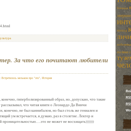
блокада
зверин
инт
44.html
поход
лич
культура
нобелевка
поляки
туз
тер. За что его почитают любители
чел
в:
Встретилось мельком про "это"
,
История
Во
RS
 конечно, гиперболизированный образ, но, допускаю, что такие
RS
рассказывал, что читая книги о Леонардо Да Винчи
 конечно, не был каннибалом, но был столь же гениален и
Wor
ящий ум встречается, я думаю, раз в столетие. Лектер и
ой проницательностью….это не может не восхищать)))))))