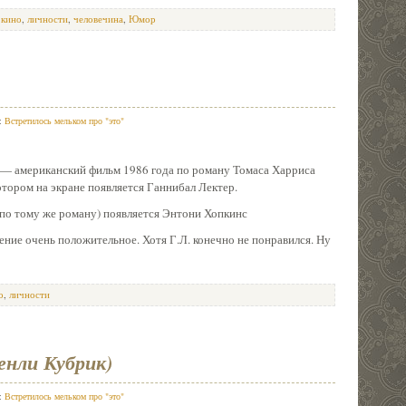
,
кино
,
личности
,
человечина
,
Юмор
в:
Встретилось мельком про "это"
) — американский фильм 1986 года по роману Томаса Харриса
тором на экране появляется Ганнибал Лектер.
(по тому же роману) появляется Энтони Хопкинс
ние очень положительное. Хотя Г.Л. конечно не понравился. Ну
о
,
личности
енли Кубрик)
в:
Встретилось мельком про "это"