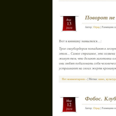
Поворот не 
Апр
13
Автор:
Отрад
| Размещено 
2010
Вот в кинишку намылился…:
Трое сноубордеров попадают в лесную
этом… Самое страшное, это хозяева 
живут тем, что делают заготовки оле
они любят побаловать себя человечес
устраивают на своих жертв кровав
Нет комментариев »
| Метки:
кино
,
культур
Фобос. Клу
Мар
12
Автор:
Отрад
| Размещено 
2010