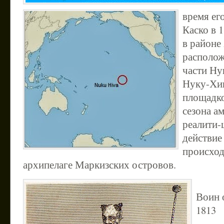
время ег
Каско в 
в районе
располож
части Ну
Нуку-Хив
площадко
сезона а
реалити
действие
происход
архипелаге Маркизских островов.
Воин 
1813