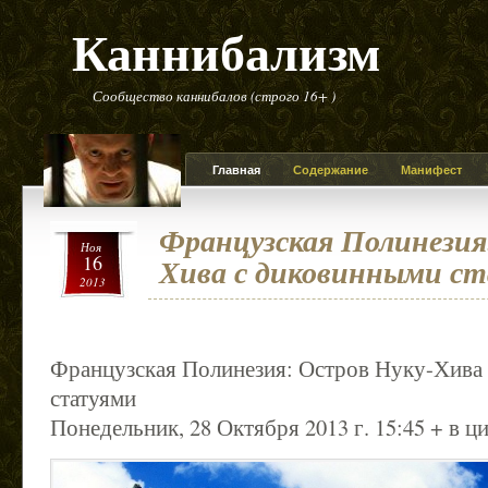
Каннибализм
Сообщество каннибалов (строго 16+ )
Главная
Содержание
Манифест
Французская Полинезия
Ноя
16
Хива с диковинными с
2013
Французская Полинезия: Остров Нуку-Хива
статуями
Понедельник, 28 Октября 2013 г. 15:45 + в ц