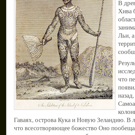
В дре
Хива 
област
заним
Льи, а
терри
сообщ
Резул
иссле
что п
появил
назад
Самоа,
колон
Гаваях, острова Кука и Новую Зеландию. В л
что всесотворяющее божество Оно пообещал