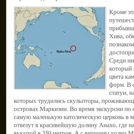
Кроме эт
путешест
прибывше
Хива, об
познаком
достопри
Среди ни
который 
цвета ка
форм. В 
статуи, 
которых трудились скульпторы, проживающ
островах Маркизии. Во время экскурсии по 
самую маленькую католическую церковь в м
отвезут в красивейшую долину Анахо, где н
высотой в 350 метров. А с вершины холма 