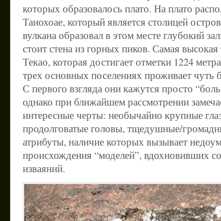
которых образовалось плато. На плато расп
Таиохоае, который является столицей остро
вулкана образовал в этом месте глубокий зал
стоит стена из горных пиков. Самая высокая 
Текао, которая достигает отметки 1224 метра
трех основных поселениях проживает чуть б
С первого взгляда они кажутся просто “бол
однако при ближайшем рассмотрении замеча
интересные черты: необычайно крупные глаз
продолговатые головы, тщедушные/громадны
атрибуты, наличие которых вызывает недоу
происхождения “моделей”, вдохновивших со
изваяний.