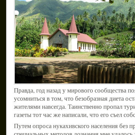
Правда, год назад у мирового сообщества п
усомниться в том, что безобразная диета ос
жителями навсегда. Таинственно пропал тури
газеты тот час же написали, что его съел соб
Путем опроса нукахивского населения без п
специальных методов дознания мне удалось 