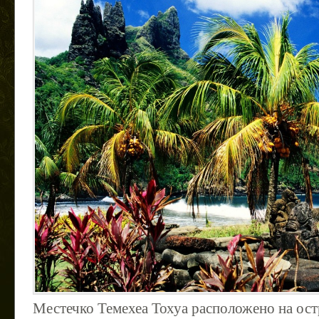
Местечко Темехеа Тохуа расположено на ос