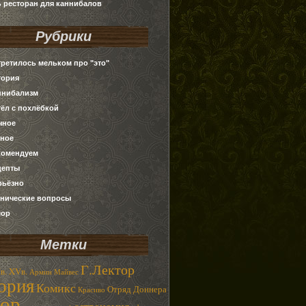
ь ресторан для каннибалов
Рубрики
третилось мельком про "это"
тория
ннибализм
тёл с похлёбкой
чное
зное
комендуем
цепты
рьёзно
хнические вопросы
ор
Метки
Г.Лектор
в.
XVв.
Армин Майвес
ория
Комикс
Отряд Доннера
Красиво
ор