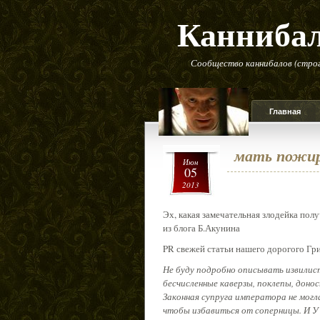
Канниба
Сообщество каннибалов (строг
Главная
мать пожир
Июн
05
2013
Эх, какая замечательная злодейка пол
из блога Б.Акунина
PR свежей статьи нашего дорогого Г
Не буду подробно описывать извилис
бесчисленные каверзы, поклепы, доно
Законная супруга императора не могл
чтобы избавиться от соперницы. И 