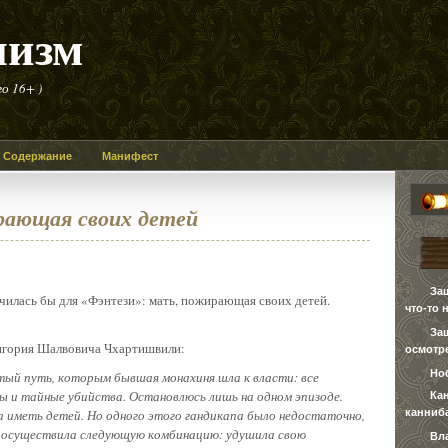
лизм
о 16+ )
Содержание
Манифест
ающая своих детей
За
училась бы для «Фэнтези»: мать, пожирающая своих детей.
что-то 
За
ригория Шалвовича Чхартишвили:
осмотре
Но
тый путь, которым бывшая монахиня шла к власти: все
сы и тайные убийства. Остановлюсь лишь на одном эпизоде.
Ка
канниб
а иметь детей. Но одного этого гандикапа было недостаточно,
У осуществила следующую комбинацию: удушила свою
Вл