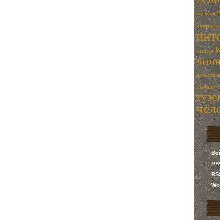
блокада
зверин
инт
поход
лич
нобелевка
поляки
туз
чел
Во
RS
RS
Wor