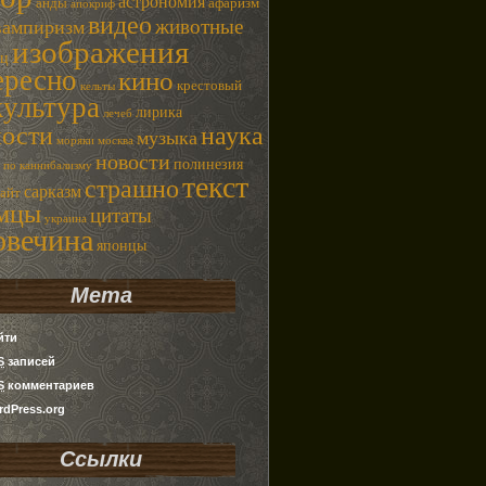
астрономия
анды
афаризм
апокриф
видео
животные
вампиризм
изображения
ец
ересно
кино
крестовый
кельты
культура
лирика
лечеб
наука
ности
музыка
моряки
москва
новости
полинезия
 по каннибализму
текст
страшно
сарказм
сайт
емцы
цитаты
украина
овечина
японцы
Мета
йти
S
записей
S
комментариев
dPress.org
Ссылки