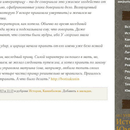
на императрицу – та-де совершила это ужасное злодейство от
закрыт
ьно, сфабрикованные улики довершили дело. Возмущенный
 (которую У вскоре приказала умертвить) и женился на
тки.
ператором, как хотела. Обычно во время заседаний
Вс
ади мужа и подсказывала ему, что говорить. Даже
Ис
нают, что советы были мудры, ибо У «хорошо знала
Ка
 удар, и царица начала править от его имени уже безо всякой
Ко
Ли
н, наследный принц. Силой характера он пошел в мать, но,
Ра
ем, не желал следовать путем зла, а хотел править по закону
Ре
 управляла матушка (она, например, любила топить своих
Ре
на четыре части) принцу решительно не нравились. Пришлось
Се
травить. А что было делать?
http://borisakunin
Те
Юм
013 в 11:13
в рубрике
История
,
Каннибализм
. Добавить
в закладки
.
XVII
1812
Ист
Юм