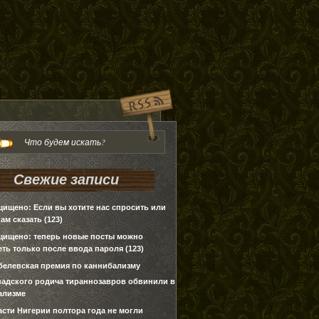
Свежие записи
щищено: Если вы хотите нас спросить или
нам сказать (123)
щищено: теперь новые посты можно
ть только после ввода пароля (123)
белевская премия по каннибализму
надского родича тираннозавров обвинили в
ализме
асти Нигерии полтора года не могли