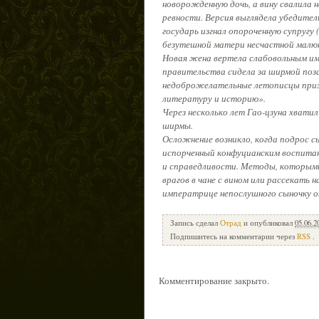
новорожденную дочь, а вину свалила 
ревности. Версия выглядела убедител
государь изгнал опороченную супругу
безутешной матери несчастной малю
Новая жена вертела слабовольным им
правительства сидела за ширмой поз
недоброжелательные летописцы приз
литературу и историю».
Через несколько лет Гао-цзуна хватил
ширмы.
Осложнение возникло, когда подрос сы
испорченный конфуцианским воспитани
и справедливости. Методы, которыми
врагов в чане с вином или рассекать 
императрице непослушного сыночку о
Запись сделал
Отрад
и опубликовал
05.06.2
Подпишитесь на комментарии через
RSS
.
Комментирование закрыто.