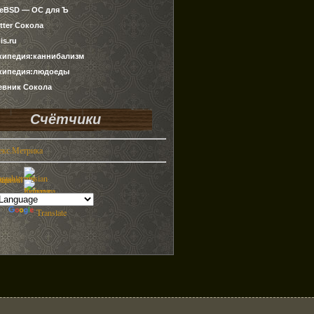
ueBSD — ОС для Ъ
tter Сокола
is.ru
кипедия:каннибализм
кипедия:людоеды
евник Сокола
Счётчики
by
Translate