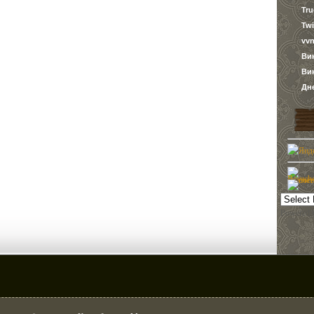
Tr
Twi
vvn
Ви
Ви
Дн
Powered 