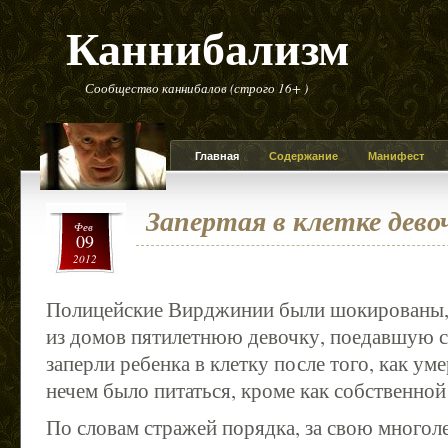
Каннибализм
Сообщество каннибалов (строго 16+ )
Главная
Содержание
Манифест
Запертая в клетке девоч
Фев
09
2012
Полицейские Вирджинии были шокированы,
из домов пятилетнюю девочку, поедавшую с
заперли ребенка в клетку после того, как уме
нечем было питаться, кроме как собственной
По словам стражей порядка, за свою много