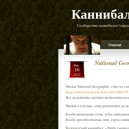
Канниба
Сообщество каннибалов (строг
Главная
National Geo
Янв
16
2012
Фильм National Geographic «Are we ca
http://www.kinopoisk.ru/level/1/film/2
Все аргументы против наталкивались 
Фильм о том как «они докатились до ж
Когда начинаешь есть, губы отказыв
Когда преодолеваешь это, горло от
Колорадский каннибал:
«Люди считали