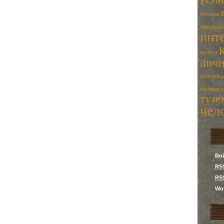
блокада
зверин
инт
поход
лич
нобелевка
поляки
туз
чел
Во
RS
RS
Wor