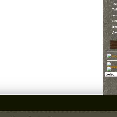
Tr
Twi
vvn
Ви
Ви
Дн
Powered 