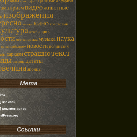
астрономия
анды
афаризм
апокриф
видео
животные
вампиризм
изображения
ец
ересно
кино
крестовый
кельты
культура
лирика
лечеб
наука
ности
музыка
моряки
москва
новости
полинезия
 по каннибализму
текст
страшно
сарказм
сайт
емцы
цитаты
украина
овечина
японцы
Мета
йти
S
записей
S
комментариев
dPress.org
Ссылки