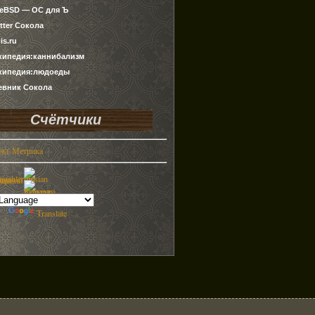
ueBSD — ОС для Ъ
tter Сокола
is.ru
кипедия:каннибализм
кипедия:людоеды
евник Сокола
Счётчики
by
Translate