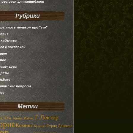
ь ресторан для каннибалов
Рубрики
третилось мельком про "это"
тория
ннибализм
тёл с похлёбкой
чное
зное
комендуем
цепты
рьёзно
хнические вопросы
ор
Метки
Г.Лектор
в.
XVв.
Армин Майвес
ория
Комикс
Отряд Доннера
Красиво
ор