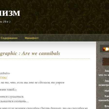
лизм
о 16+ )
Содержание
Манифест
graphic : Are we cannibals
За
nnibals»
что-то 
83306/
За
на то, что, если мы это не сделаем, то умрем
осмотре
изни такой.»
Но
аются слушаться.
Ка
канниб
казывается глотать…
Вл
 что если человек способен сЪесть другого, то он способен на