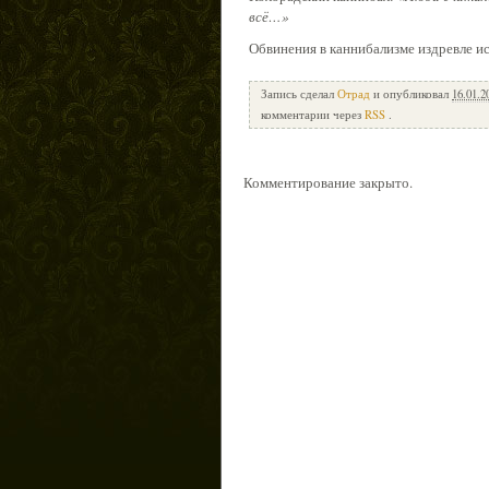
всё…»
Обвинения в каннибализме издревле ис
Запись сделал
Отрад
и опубликовал
16.01.2
комментарии через
RSS
.
Комментирование закрыто.