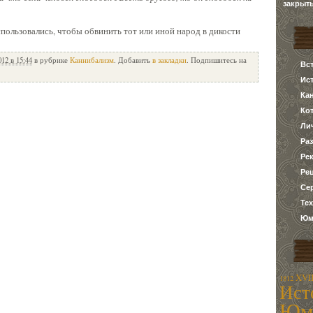
закрыт
пользовались, чтобы обвинить тот или иной народ в дикости
012 в 15:44
в рубрике
Каннибализм
. Добавить
в закладки
. Подпишитесь на
Вс
Ис
Ка
Ко
Ли
Ра
Ре
Ре
Се
Те
Юм
XVII
1812
Ист
Юм