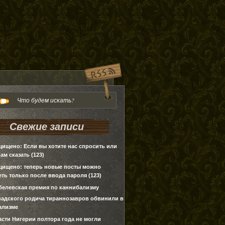
Свежие записи
щищено: Если вы хотите нас спросить или
нам сказать (123)
щищено: теперь новые посты можно
ть только после ввода пароля (123)
белевская премия по каннибализму
надского родича тираннозавров обвинили в
ализме
асти Нигерии полтора года не могли