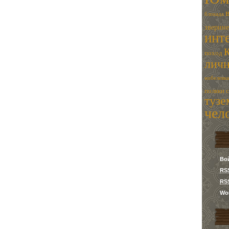
блокада
зверин
инт
поход
лич
нобелевка
поляки
туз
чел
Во
RS
RS
Wor