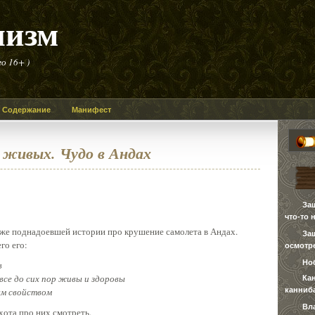
лизм
о 16+ )
Содержание
Манифест
 живых. Чудо в Андах
За
что-то 
же поднадоевшей истории про крушение самолета в Андах.
За
го его:
осмотре
Но
в
 все до сих пор живы и здоровы
Ка
канниб
ым свойством
Вл
хота про них смотреть.