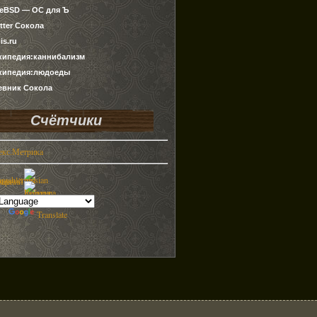
ueBSD — ОС для Ъ
tter Сокола
is.ru
кипедия:каннибализм
кипедия:людоеды
евник Сокола
Счётчики
by
Translate