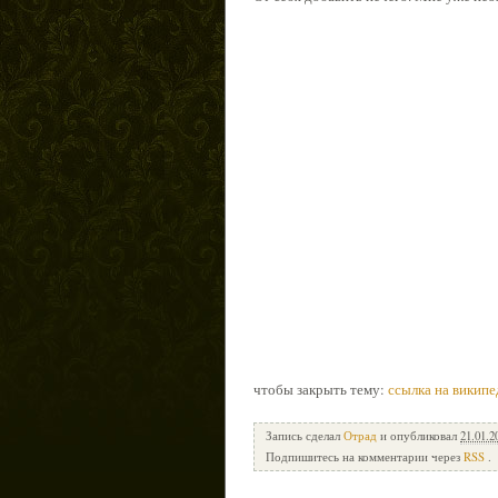
чтобы закрыть тему:
ссылка на википед
Запись сделал
Отрад
и опубликовал
21.01.2
Подпишитесь на комментарии через
RSS
.