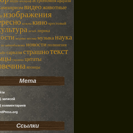
астрономия
анды
афаризм
апокриф
видео
животные
вампиризм
изображения
ец
ересно
кино
крестовый
кельты
культура
лирика
лечеб
наука
ности
музыка
моряки
москва
новости
полинезия
 по каннибализму
текст
страшно
сарказм
сайт
емцы
цитаты
украина
овечина
японцы
Мета
йти
S
записей
S
комментариев
dPress.org
Ссылки