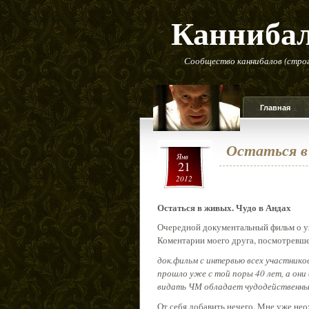
Канниба
Сообщество каннибалов (строг
Главная
Остаться в
Янв
21
2012
Остаться в живых. Чудо в Андах
Очередной документальный фильм о у
Коментарии моего друга, посмотревше
док.фильм с интервью всех участнико
прошло уже с той поры 40 лет, а они
видать ЧМ обладает чудодейственн
От себя добавить нечего. Мне уже нео