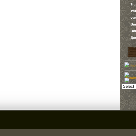
Tr
Twi
vvn
Ви
Ви
Дн
Powered 