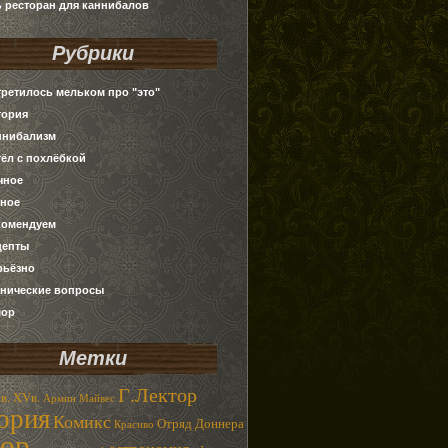
ь ресторан для каннибалов
Рубрики
третилось мельком про "это"
тория
ннибализм
тёл с похлёбкой
чное
зное
комендуем
цепты
рьёзно
хнические вопросы
ор
Метки
Г.Лектор
в.
XVв.
Армин Майвес
ория
Комикс
Отряд Доннера
Красиво
ор