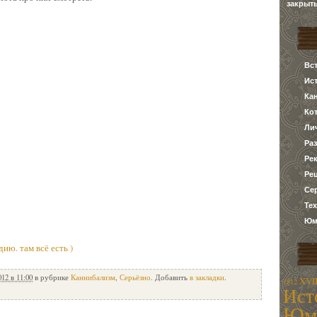
закрыт
Вс
Ис
Ка
Ко
Ли
Ра
Ре
Ре
Се
Те
Юм
ию. там всё есть )
012 в 11:00
в рубрике
Каннибализм
,
Серьёзно
. Добавить
в закладки
.
XVII
1812
Ист
Юм