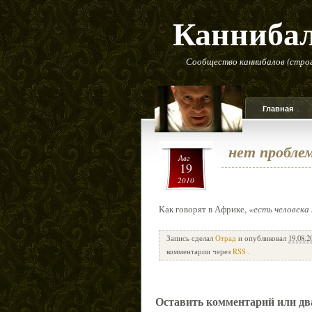
Канниба
Сообщество каннибалов (строг
Главная
нет пробле
Авг
19
2010
Как говорят в Африке,
«есть человека
Запись сделал
Отрад
и опубликовал
19.08.2
комментарии через
RSS
.
Оставить комментарий или дв