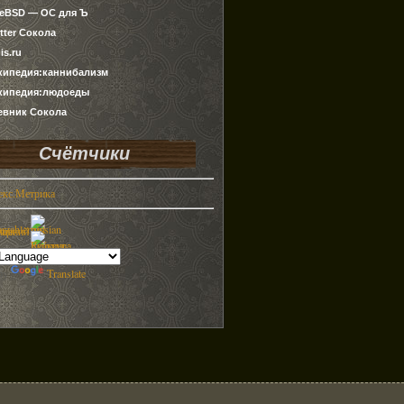
ueBSD — ОС для Ъ
tter Сокола
is.ru
кипедия:каннибализм
кипедия:людоеды
евник Сокола
Счётчики
by
Translate