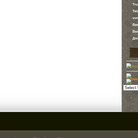
Tr
Twi
vvn
Ви
Ви
Дн
Powered 