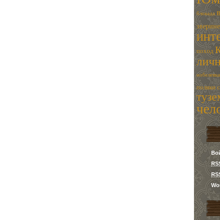
блокада
зверин
инт
поход
лич
нобелевка
поляки
туз
чел
Во
RS
RS
Wor