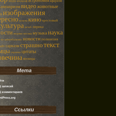
астрономия
анды
афаризм
апокриф
видео
животные
вампиризм
изображения
ец
ересно
кино
крестовый
кельты
культура
лирика
лечеб
наука
ности
музыка
моряки
москва
новости
полинезия
 по каннибализму
текст
страшно
сарказм
сайт
емцы
цитаты
украина
овечина
японцы
Мета
йти
S
записей
S
комментариев
dPress.org
Ссылки