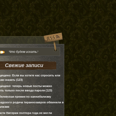
Свежие записи
щищено: Если вы хотите нас спросить или
нам сказать (123)
щищено: теперь новые посты можно
ть только после ввода пароля (123)
белевская премия по каннибализму
надского родича тираннозавров обвинили в
ализме
асти Нигерии полтора года не могли