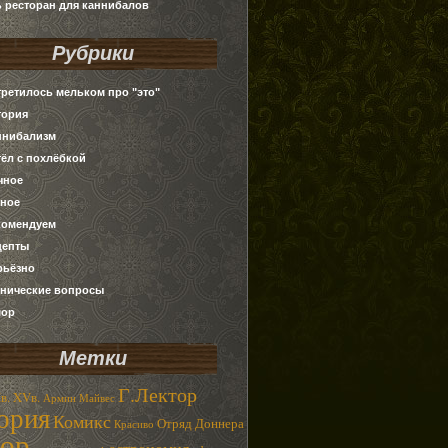
ь ресторан для каннибалов
Рубрики
третилось мельком про "это"
тория
ннибализм
тёл с похлёбкой
чное
зное
комендуем
цепты
рьёзно
хнические вопросы
ор
Метки
Г.Лектор
в.
XVв.
Армин Майвес
ория
Комикс
Отряд Доннера
Красиво
ор