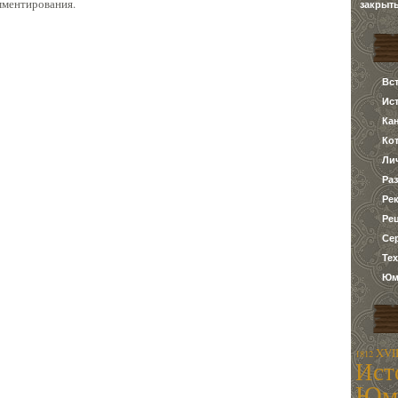
мментирования.
закрыт
Вс
Ис
Ка
Ко
Ли
Ра
Ре
Ре
Се
Те
Юм
XVII
1812
Ист
Юм