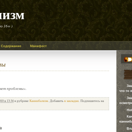
лизм
о 16+ )
Содержание
Манифест
мы
За
 нет проблемы».
что-то 
За
010 в 13:34
в рубрике
Каннибализм
. Добавить
в закладки
. Подпишитесь на
осмотре
Но
Ка
канниб
а
Вл