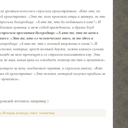
ала громким голосом и спросила архистратига: «Кто это, по
 ей архистратиг: «Это те, кого прокляли отцы и матери, за это
спросила богородица: «А кто те, что до подмышек в огне?» И
лизкие кумовья, а меж собой враждовали, а другие блуд
спросила пресвятая богородица: «А кто те, что по шею в
нгел: «Это те, кто ел человеческое мясо, за то здесь и
огородица: «А кто те, что с головой ввержены в огонь?» И
оспожа, которые, крест честной держа, ложно клялись силами
взгляде на него трепещут и со страхом поклоняются ему. Эти
м, не зная, какая мука их ожидает, потому-то так и мучаются».
сящего за ноги, поедаемого червями, и спросила ангела; «Кто
зал ей архистратиг: «Это человек, который получал прибыль за
и мучается».
ровской летописи, например )
ф
,
История
,
культура
,
текст
,
человечина