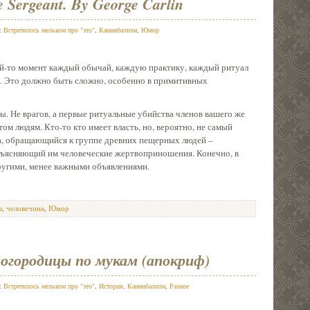
e Sergeant. By George Carlin
в:
Встретилось мельком про "это"
,
Каннибализм
,
Юмор
кой-то момент каждый обычай, каждую практику, каждый ритуал
. Это должно быть сложно, особенно в примитивных
. Не врагов, а первые ритуальные убийства членов вашего же
ом людям. Кто-то кто имеет власть, но, вероятно, не самый
а, обращающийся к группе древних пещерных людей –
объясняющий им человеческие жертвоприношения. Конечно, в
другими, менее важными объявлениями.
ы
,
человечина
,
Юмор
огородицы по мукам (апокриф)
в:
Встретилось мельком про "это"
,
История
,
Каннибализм
,
Разное