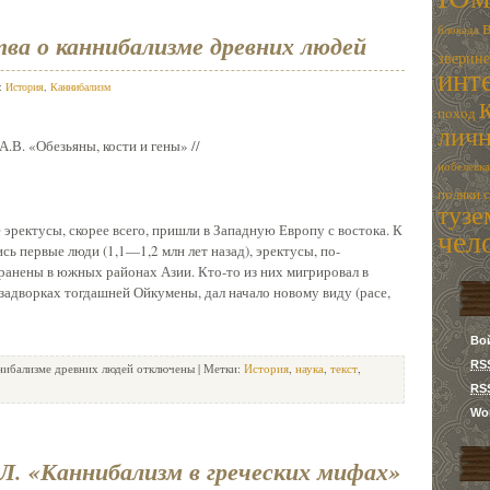
блокада
ва о каннибализме древних людей
зверин
инт
в:
История
,
Каннибализм
поход
лич
.В. «Обезьяны, кости и гены» //
нобелевка
поляки
туз
эректусы, скорее всего, пришли в Западную Европу с востока. К
чел
сь первые люди (1,1—1,2 млн лет назад), эректусы, по-
анены в южных районах Азии. Кто-то из них мигрировал в
 задворках тогдашней Ойкумены, дал начало новому виду (расе,
Во
RS
ннибализме древних людей
отключены
| Метки:
История
,
наука
,
текст
,
RS
Wor
Л. «Каннибализм в греческих мифах»