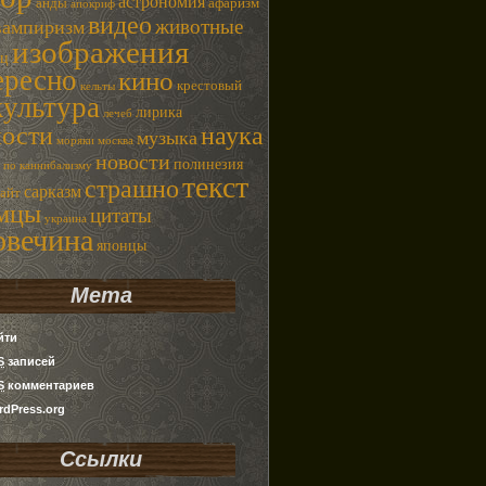
астрономия
анды
афаризм
апокриф
видео
животные
вампиризм
изображения
ец
ересно
кино
крестовый
кельты
культура
лирика
лечеб
наука
ности
музыка
моряки
москва
новости
полинезия
 по каннибализму
текст
страшно
сарказм
сайт
емцы
цитаты
украина
овечина
японцы
Мета
йти
S
записей
S
комментариев
dPress.org
Ссылки