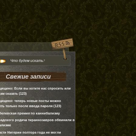
Свежие записи
щищено: Если вы хотите нас спросить или
нам сказать (123)
щищено: теперь новые посты можно
ть только после ввода пароля (123)
белевская премия по каннибализму
надского родича тираннозавров обвинили в
ализме
асти Нигерии полтора года не могли