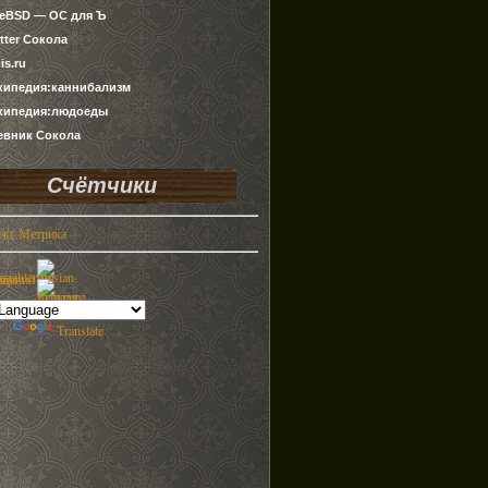
ueBSD — ОС для Ъ
tter Сокола
is.ru
кипедия:каннибализм
кипедия:людоеды
евник Сокола
Счётчики
by
Translate