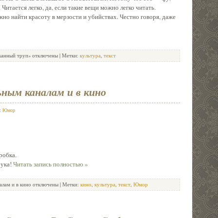
 Читается легко, да, если такие вещи можно легко читать.
жно найти красоту в мерзости и убийствах. Честно говоря, даже
канный труп»
отключены
| Метки:
культура
,
текст
ным каналам и в кино
в:
Юмор
робка.
рука!
Читать запись полностью »
алам и в кино
отключены
| Метки:
кино
,
культура
,
текст
,
Юмор