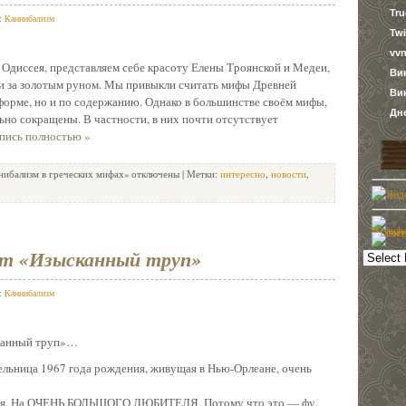
Tr
в:
Каннибализм
Twi
vvn
Одиссея, представляем себе красоту Елены Троянской и Медеи,
Ви
ми за золотым руном. Мы привыкли считать мифы Древней
Ви
 форме, но и по содержанию. Однако в большинстве своём мифы,
Дн
ьно сокращены. В частности, в них почти отсутствует
апись полностью »
нибализм в греческих мифах»
отключены
| Метки:
интересно
,
новости
,
т «Изысканный труп»
Powered 
в:
Каннибализм
канный труп»…
ельница 1967 года рождения, живущая в Нью-Орлеане, очень
еля. На ОЧЕНЬ БОЛЬШОГО ЛЮБИТЕЛЯ. Потому что это — фу.