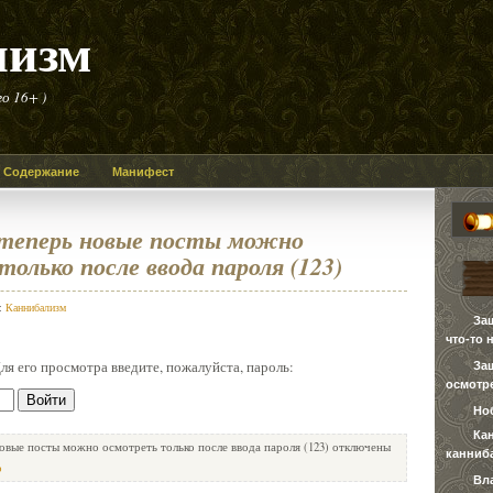
лизм
о 16+ )
Содержание
Манифест
теперь новые посты можно
олько после ввода пароля (123)
в:
Каннибализм
За
что-то 
я его просмотра введите, пожалуйста, пароль:
За
осмотре
Но
Ка
овые посты можно осмотреть только после ввода пароля (123)
отключены
канниб
р
Вл