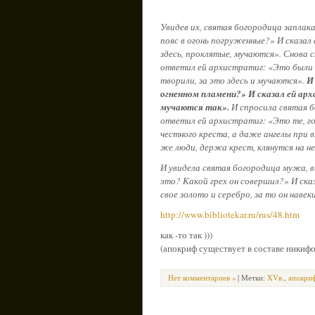
Увидев их, святая богородица заплак
пояс в огонь погруженные?» И сказал
здесь, проклятые, мучаются». Снова 
ответил ей архистратиг: «Это были б
творили, за это здесь и мучаются».
И 
огненном пламени?» И сказал ей арха
мучаются так».
И спросила святая б
ответил ей архистратиг: «Это те, г
честного креста, а даже ангелы при 
же люди, держа крест, клянутся на не
И увидела святая богородица мужа, ви
это? Какой грех он совершил?» И ска
свое золото и серебро, за то он навек
http://www.bibliotekar.ru/rus/48.htm
как -то так )))
(апокриф существует в составе никифо
Нет комментариев »
| Метки:
XVв.
,
апокри