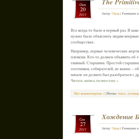
The Primitiv
Окт
20
Автор:
Отрад
| Размещено 
2011
Все когда-то было в первый раз. В ка
нужно было объяснить людям впервые
сообществах.
Например, первые человеческие жертвы
племени. Кто-то должен объявить об эт
главный. Старшина. Простой старшин
охотников, собирателей, не важно – 
начале он должен был разобраться с 
Читать запись полностью »
Нет комментариев »
| Метки:
текст
,
туземц
Хождение Б
Сен
27
Автор:
Отрад
| Размещено 
2011