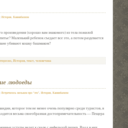
в:
История
,
Каннибализм
го произведения (хорошо вам знакомого) из тела пожилой
питье? Маленький ребенок съедает все это, а потом раздевается
плане убивают кошку башмаком?
нтересно
,
История
,
текст
,
человечина
ие людоеды
в:
Встретилось мельком про "это"
,
История
,
Каннибализм
ндии, которое тем не менее очень популярно среди туристов, в
аходится весьма своеобразная достопримечательность — Пещера
менные уступы ведет к скале с анфиладой пещер. Вход в них