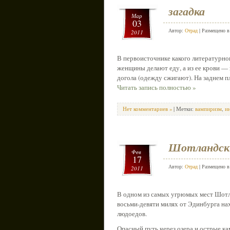
загадка
Мар
03
Автор:
Отрад
| Размещено 
2011
В первоисточнике какого литературно
женщины делают еду, а из ее крови — 
догола (одежду сжигают). На заднем 
Читать запись полностью »
Нет комментариев »
| Метки:
вампиризм
,
и
Шотландск
Фев
17
Автор:
Отрад
| Размещено 
2011
В одном из самых угрюмых мест Шотла
восьми-девяти милях от Эдинбурга н
людоедов.
Опасный путь через озера и острые ка