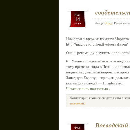
свидетельст
Июл
14
Автор:
Отрад
| Размещено 
2012
Ниже три выдержки из книги Маркова А
http://macroevolution.livejournal.com/
Очень рекомендую купить и прочесть!
Ученые предполагают, что поздние 
тому времени, когда в Испании появили
видимому, уже были широко распростр
Западную Европу, и здесь, на дальних
популяции?) людей — Н. antecessor.
Читать запись полностью »
Комментарии
к записи свидетельства о ка
человечина
Воеводский 
Фев