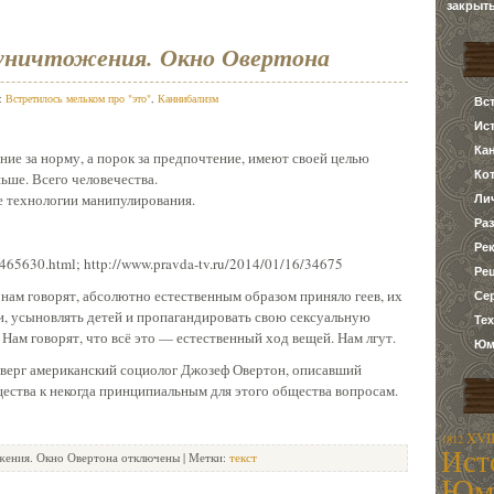
закрыт
 уничтожения. Окно Овертона
в:
Встретилось мельком про "это"
,
Каннибализм
Вс
Ис
Ка
ие за норму, а порок за предпочтение, имеют своей целью
Ко
ьше. Всего человечества.
е технологии манипулирования.
Ли
Ра
Ре
/465630.html; http://www.pravda-tv.ru/2014/01/16/34675
Ре
 нам говорят, абсолютно естественным образом приняло геев, их
Се
и, усыновлять детей и пропагандировать свою сексуальную
Те
 Нам говорят, что всё это — естественный ход вещей. Нам лгут.
Юм
оверг американский социолог Джозеф Овертон, описавший
ства к некогда принципиальным для этого общества вопросам.
XVII
1812
Ист
жения. Окно Овертона
отключены
| Метки:
текст
Юм