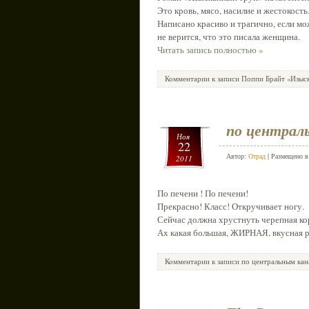
Это кровь, мясо, насилие и жестокость.
Написано красиво и трагично, если мо
не верится, что это писала женщина.
Читать запись полностью »
Комментарии
к записи Поппи Брайт «Изыс
по централь
Ноя
22
Автор:
Отрад
| Размещено 
2011
По печени ! По печени!
Прекрасно! Класс! Откручивает ногу.
Сейчас должна хрустнуть черепная ко
Ах какая большая, ЖИРНАЯ, вкусная 
Комментарии
к записи по центральным кан