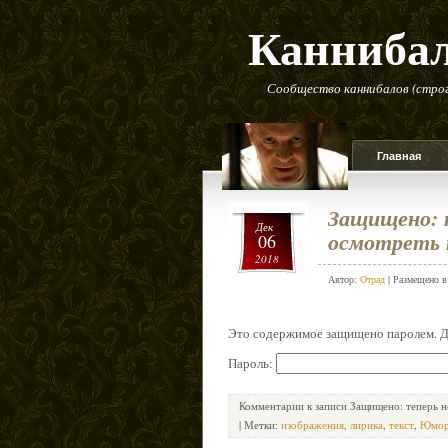
Канниба
Сообщество каннибалов (строг
Главная
Защищено: 
Дек
осмотреть т
06
2018
Автор:
Отрад
| Размещено 
Это содержимое защищено паролем. Дл
Пароль:
Комментарии
к записи Защищено: теперь н
| Метки:
изображения
,
лирика
,
текст
,
Юмо