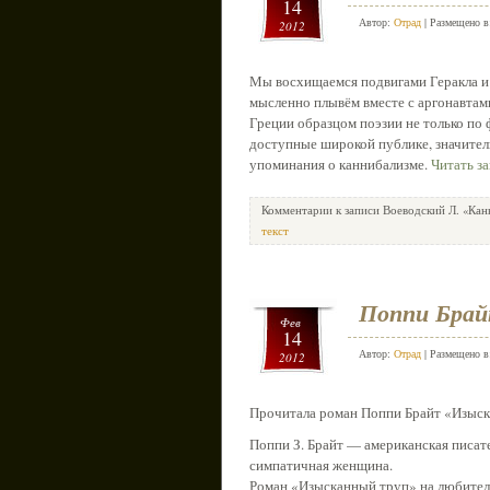
14
Автор:
Отрад
| Размещено 
2012
Мы восхищаемся подвигами Геракла и 
мысленно плывём вместе с аргонавта
Греции образцом поэзии не только по
доступные широкой публике, значител
упоминания о каннибализме.
Читать з
Комментарии
к записи Воеводский Л. «Кан
текст
Поппи Брай
Фев
14
Автор:
Отрад
| Размещено 
2012
Прочитала роман Поппи Брайт «Изыс
Поппи З. Брайт — американская писат
симпатичная женщина.
Роман «Изысканный труп» на любит