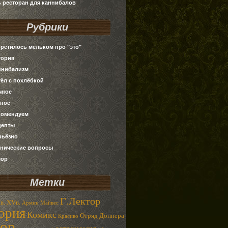
ь ресторан для каннибалов
Рубрики
третилось мельком про "это"
тория
ннибализм
тёл с похлёбкой
чное
зное
комендуем
цепты
рьёзно
хнические вопросы
ор
Метки
Г.Лектор
в.
XVв.
Армин Майвес
ория
Комикс
Отряд Доннера
Красиво
ор