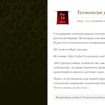
Технология
Мар
14
Автор:
Отрад
| Размещено 
2014
Сегодняшние попытки выдать отклонен
расчеловечивание. Ни больше и ни мен
И для этого используются специальны
Об этом и пойдет рассказ.
Источник: http://zuhel.livejournal.com
«Всё прогрессивное человечество, как
субкультуру, их право заключать брак
ориентацию в школах и детских садах.
Ложь о естественном ходе вещей опр
технологию изменение отношения обще
Читать запись полностью »
Комментарии
к записи Технология уничто