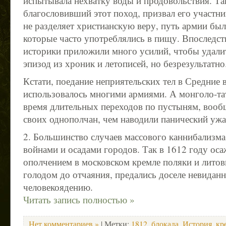
испытывала нехватку воды и продовольствия. Так
благословивший этот поход, призвал его участни
не разделяет христианскую веру, путь армии был
которые часто употреблялись в пищу. Впоследст
историки приложили много усилий, чтобы удали
эпизод из хроник и летописей, но безрезультатно
Кстати, поедание неприятельских тел в Средние 
использовалось многими армиями. А монголо-та
время длительных переходов по пустыням, вооб
своих однополчан, чем наводили панический ужа
2. Большинство случаев массового каннибализма,
войнами и осадами городов. Так в 1612 году ос
ополчением в московском кремле поляки и лито
голодом до отчаяния, предались доселе невидан
человекоядению.
Читать запись полностью »
Нет комментариев »
| Метки:
1812
,
блокада
,
История
,
кр