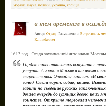
моряки
,
наука
,
поляки
,
украина
,
японцы
а тем временем в осаж
Авг
17
2011
Автор:
Отрад
| Размещено в:
Встретилось мел
Каннибализм
1612 год . Осада захваченной литовцами Москвы
Гордые паны отказались вступать в пере
уступки. А голод в Москве в то время де
В сен
свирепствовал. Очевидец записал: «
голод. Съели ворон, собак, кошек. Вывел
забили на съедение русских заключенны
дошла очередь до гулящих девок, коих м
воинстве. Открыто торговали человечи
хватали на улицах, заготавливая мясо 