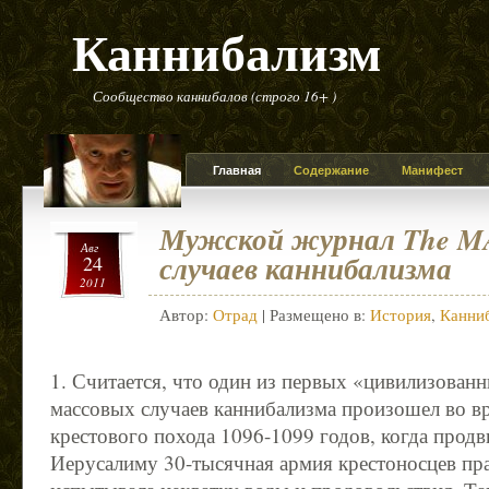
Каннибализм
Сообщество каннибалов (строго 16+ )
Главная
Содержание
Манифест
Мужской журнал The M
Авг
случаев каннибализма
24
2011
Автор:
Отрад
| Размещено в:
История
,
Канни
1. Считается, что один из первых «цивилизованн
массовых случаев каннибализма произошел во в
крестового похода 1096-1099 годов, когда продв
Иерусалиму 30-тысячная армия крестоносцев пр