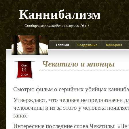
Каннибализм
Сообщество каннибалов (строго 16+ )
Главная
Содержание
Манифест
Чекатило и японцы
Окт
01
2009
Смотрю фильм о серийных убийцах канниба
Утверждают, что человек не предназначен д
человечины и из за этого у человека появля
запах.
Интересные последние слова Чекатилы: «Не